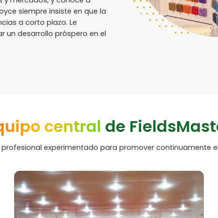
es y mercados, y conoce a
Joyce siempre insiste en que la
ias a corto plazo. Le
r un desarrollo próspero en el
quipo central
de FieldsMast
rofesional experimentado para promover continuamente el de