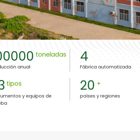
00000
4
toneladas
ducción anual
Fábrica automatizada
3
20
tipos
+
trumentos y equipos de
países y regiones
eba