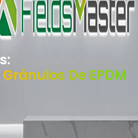
s:
e Gránulos De EPDM